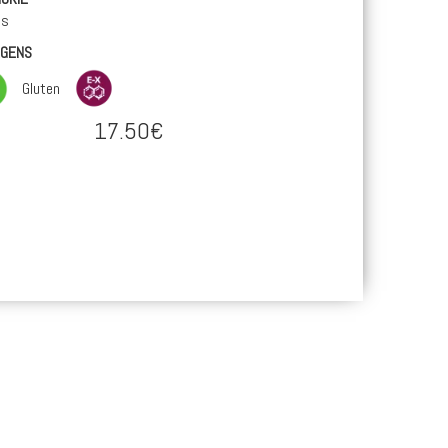
es
RGENS
Gluten
17.50€