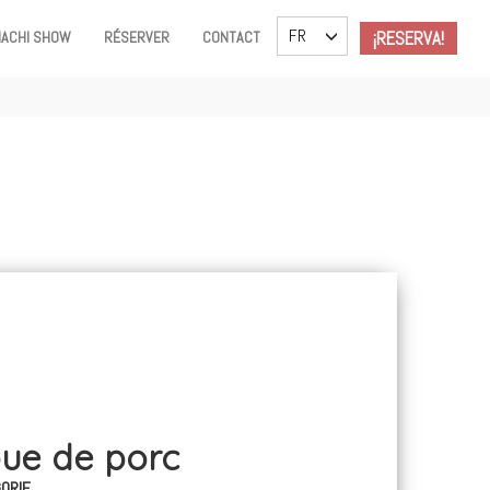
TOGGLE DROPDOWN
FR
¡RESERVA!
IACHI SHOW
RÉSERVER
CONTACT
oue de porc
ORIE