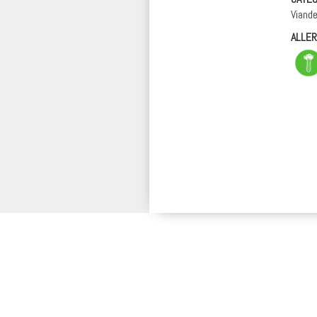
Viand
ALLE