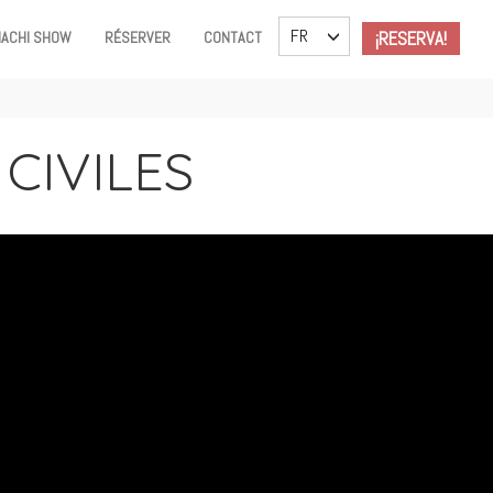
TOGGLE DROPDOWN
FR
¡RESERVA!
IACHI SHOW
RÉSERVER
CONTACT
CIVILES