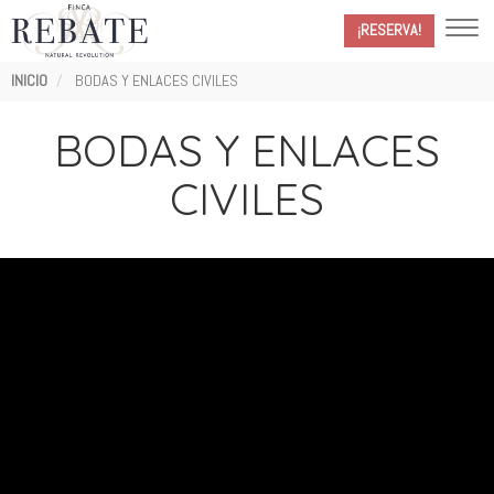
¡RESERVA!
Ruta
INICIO
BODAS Y ENLACES CIVILES
de
navegación
BODAS Y ENLACES
CIVILES