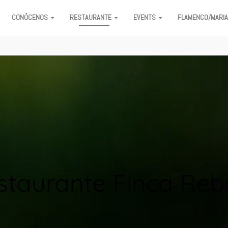
CONÓCENOS
RESTAURANTE
EVENTS
FLAMENCO/MARI
ON
staurante Finca Reb