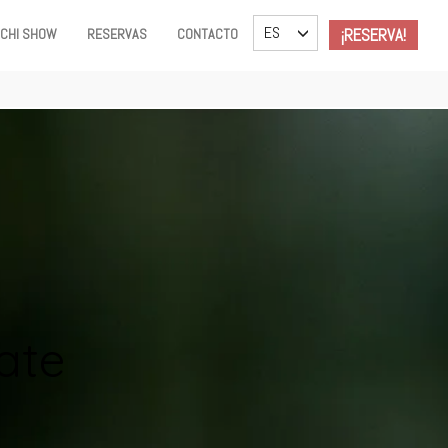
TOGGLE DROPDOWN
ES
¡RESERVA!
ACHI SHOW
RESERVAS
CONTACTO
ate