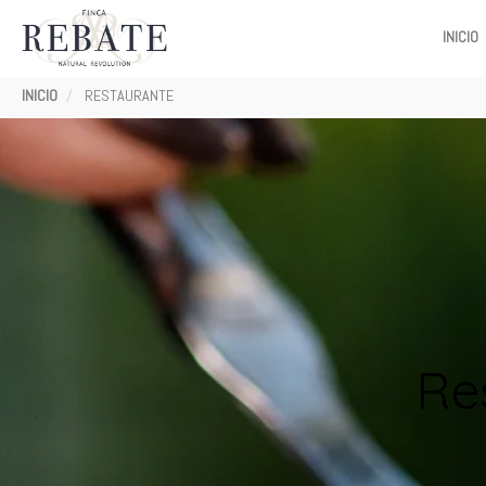
MAIN
INICIO
NAVIGATI
Ruta
INICIO
RESTAURANTE
de
navegación
Re