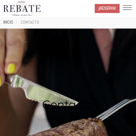
¡RESERVA!
Ruta
INICIO
CONTACTO
de
navegación
Contacto