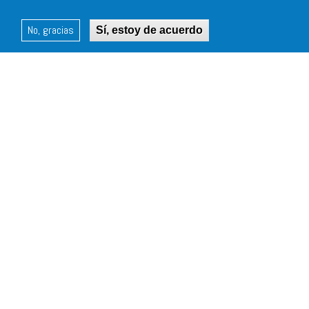
Leaflet | ©
OpenStreetMap
contributors
No, gracias
Sí, estoy de acuerdo
Finca Rebate
¿Imaginas poder huir por unas horas de la locura de tu día a día? En
REBATE puedes. Porque a veces es necesario perderse para volver a
encontrarse.
Contacto
Carretera CV 952, Km. 10,5 03190 Pilar de la Horadada, Alicante
Para realizar una reserva por email comunicacion@fincarebate.es
o llama al 965 368 229
¿Cómo llegar?