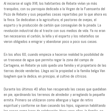
Al iniciarse el siglo XVII, los habitantes de Rebate vivían ya más
tranquilos, con su parroquia dedicada a la Virgen de la Fuensanta del
Pozo de Rebate y sus pequeñas casas repartidas por lo que ahora es
la finca. Se dedicaban a la agricultura, el pastoreo de ovejas, el
esparto y la producción de carbón que conseguían de la pinada. La
revolución industrial dio al traste con sus medios de vida. Ya no eran
tan necesarios el carbón, la leña y el esparto y los rebateños se
vieron obligados a emigrar y abandonar poco a poco sus casas.
En los años 60, cuando empieza a hacerse realidad la posibilidad de
un trasvase de agua que permita regar la zona del campo de
Cartagena, en Rebate ya solo queda una familia y el propietario de las
tierras decide venderlas. Llega así la propiedad a la familia belga Van
Iseghem que la dedica, en principio, al cultivo de cítricos.
Durante los últimos 40 años han recuperado las casas que quedaban
en pie, ajardinando los terrenos de alrededor y arreglando la pequeña
ermita. Primero se utilizaron como albergue y lugar de retiro
espiritual y conforme se iban casando los hijos, siguieron habilitando
las casas como lugar de celebración. Hace unos años, la familia, se