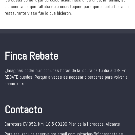
dio cuenta de que faltaba solo unos toques para que aquello fuera un
restaurante y eso fue lo que hicieron.
Finca Rebate
¿Imaginas poder huir por unas horas de la locura de tu día a día? En
REBATE puedes. Porque a veces es necesario perderse para volver a
encontrarse.
Contacto
Carretera CV 952, Km. 10,5 03190 Pilar de la Horadada, Alicante
Para realizar una reserva por email comunicacion@fincarebate.es