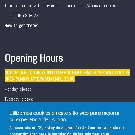
To make a reservation by email comunicacion@fincarebate.es
or call 965 368 229
How to get there?
Opening Hours
NOTICE: DUE TO THE WORLD CUP FOOTBALL FINALS, WE WILL ONLY BE
OPEN SUNDAY AFTERNOON UNTIL 16.00.
Monday: closed
Tuesday: closed
Wednesday - Sunday: 12:30 - 16:00/ 19:00 - 22:00
Utilizamos cookies en este sitio web para mejorar
Friday and Saturday evening: 19:00 - 22:00
su experiencia de usuario.
Al hacer clic en "Sí, estoy de acuerdo" usted nos está dando su
consentimiento para la instalación de las mismas en su