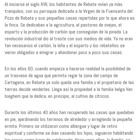
Al iniciarse el siglo XVII, los habitantes de Rebate vivían ya más
tranquilos, con su parroquia dedicada a la Virgen de la Fuensanta del
Pozo de Rebate y sus pequeñas casas repartidas por lo que ahora es
la finca. Se dedicaban a la agricultura, el pastoreo de ovejas, el
esparto y la producción de carbón que conseguían de la pinada. La
revolución industrial dio al traste con sus medios de vida. Ya no eran
tan necesarios el carbón, la leña y el esparto y los rebateños se
vieron obligados a emigrar y abandonar poco a poco sus casas.
En los años 60, cuando empieza a hacerse realidad la posibilidad de
un trasvase de agua que permita regar la zona del campo de
Cartagena, en Rebate ya solo queda una familia y el propietario de las
tierras decide venderlas. Llega así la propiedad a la familia belga Van
Iseghem que la dedica, en principio, al cultivo de cítricos.
Durante los últimos 40 años han recuperado las casas que quedaban
en pie, ajardinando los terrenos de alrededor y arreglando la pequeña
ermita. Primero se utilizaron como albergue y lugar de retiro
espiritual y conforme se iban casando los hijos, siguieron habilitando
las casas como lugar de celebración. Hace unos años, la familia, se