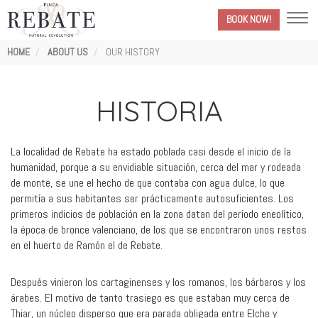
BOOK NOW!
Breadcrumb
HOME
ABOUT US
OUR HISTORY
HISTORIA
La localidad de Rebate ha estado poblada casi desde el inicio de la
humanidad, porque a su envidiable situación, cerca del mar y rodeada
de monte, se une el hecho de que contaba con agua dulce, lo que
permitía a sus habitantes ser prácticamente autosuficientes. Los
primeros indicios de población en la zona datan del período eneolítico,
la época de bronce valenciano, de los que se encontraron unos restos
en el huerto de Ramón el de Rebate.
Después vinieron los cartaginenses y los romanos, los bárbaros y los
árabes. El motivo de tanto trasiego es que estaban muy cerca de
Thiar, un núcleo disperso que era parada obligada entre Elche y