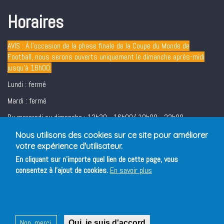
Horaires
AVIS : À l’occasion de la phase finale de la Coupe du Monde de
Football, nous serons ouverts uniquement le dimanche après-midi
jusqu’à 16h00.
Lundi : fermé
Mardi : fermé
Du mercredi au dimanche : 12h30 - 16h00/ 19h00 - 22h00
Vendredi et samedi soir : 19h00 - 22h00
Nous utilisons des cookies sur ce site pour améliorer
votre expérience d'utilisateur.
En cliquant sur n'importe quel lien de cette page, vous
consentez à l'ajout de cookies.
En savoir plus
Non, merci.
Oui, je suis d'accord