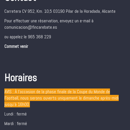
Carretera CV 952, Km. 10,5 03190 Pilar de la Horadada, Alicante
Pour effectuer une réservation, envoyez un e-mail à
comunicacion@fincarebate.es
ou appelez le 965 368 229
Commet venir
Horaires
AVIS : À l’occasion de la phase finale de la Coupe du Monde de
Football, nous serons ouverts uniquement le dimanche après-midi
jusqu’à 16h00.
Lundi : fermé
Mardi : fermé